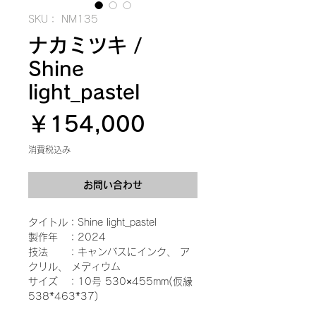
SKU： NM135
ナカミツキ /
Shine
light_pastel
価
￥154,000
格
消費税込み
お問い合わせ
タイトル：Shine light_pastel
製作年 ：2024
技法 ：キャンバスにインク、 ア
クリル、 メディウム
サイズ ：10号 530×455mm(仮縁
538*463*37)