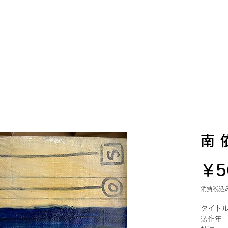
ショップ
アーティスト
メディア
ブログ
お問い
南 
￥5
消費税込
タイト
製作年