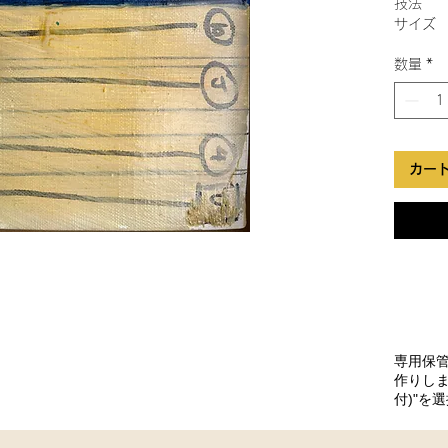
技法 
サイズ
数量
*
カー
専用保
作りしま
付)"を