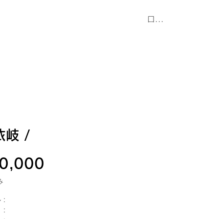
合わせ
もっと見る
ログイン
依岐 /
価
0,000
格
み
ル：
 ：