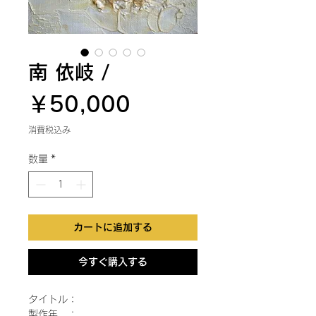
南 依岐 /
価
￥50,000
格
消費税込み
数量
*
カートに追加する
今すぐ購入する
タイトル：
製作年 ：