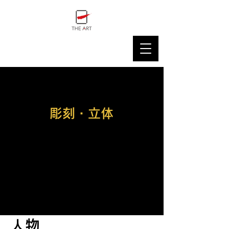
THE ART GALLERY
​彫刻・立体
人物